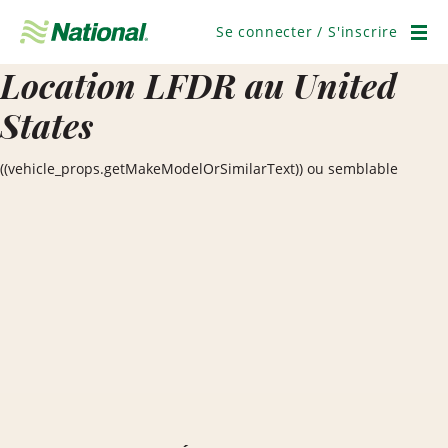
Ignorer
la
Se connecter / S'inscrire
navigation
Men
Location LFDR au United
States
((vehicle_props.getMakeModelOrSimilarText)) ou semblable