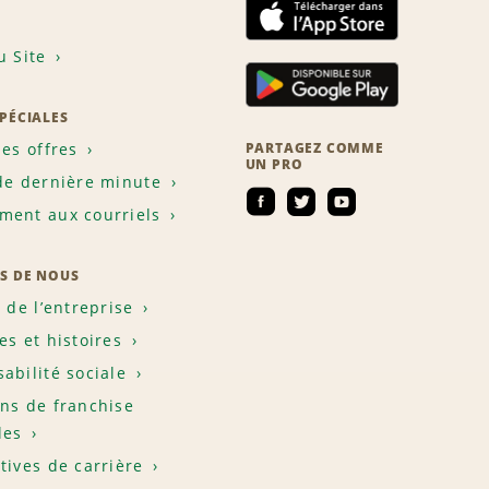
u Site
SPÉCIALES
les offres
PARTAGEZ COMME
UN PRO
de dernière minute
ent aux courriels
S DE NOUS
e de l’entreprise
es et histoires
abilité sociale
ns de franchise
les
tives de carrière