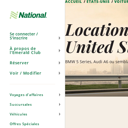
ACCUEIL
ÉTATS-UNIS
VOITU
Ignorer
la
navigation
Location
Se connecter /
S'inscrire
United S
À propos de
l'Emerald Club
BMW 5 Series, Audi A6 ou sembl
Réserver
Voir / Modifier
Voyages d'affaires
Succursales
Véhicules
Offres Spéciales