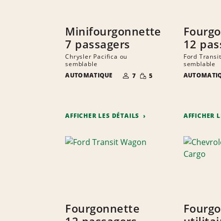
Minifourgonnette
Fourgo
7 passagers
12 pas
Chrysler Pacifica ou
Ford Transi
semblable
semblable
NOMBRE DE
QUANTITÉ
AUTOMATIQUE
AUTOMATI
7
5
PERSONNES
RÉDUITE
AFFICHER LES DÉTAILS
AFFICHER 
Fourgonnette
Fourgo
12 passagers
utilita