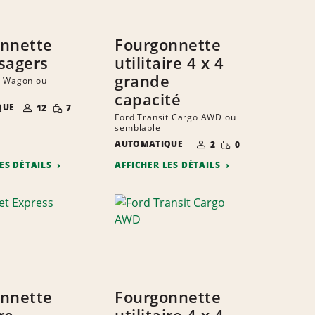
nnette
Fourgonnette
sagers
utilitaire 4 x 4
grande
t Wagon ou
capacité
NOMBRE DE
QUANTITÉ
QUE
12
7
PERSONNES
RÉDUITE
Ford Transit Cargo AWD ou
semblable
NOMBRE DE
QUANTITÉ
AUTOMATIQUE
2
0
PERSONNES
RÉDUITE
LES DÉTAILS
AFFICHER LES DÉTAILS
nnette
Fourgonnette
ire
utilitaire 4 x 4