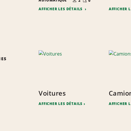
AUTOMATIQUE
2
0
PERSONNES
RÉDUITE
AFFICHER LES DÉTAILS
AFFICHER 
IES
Voitures
Camio
AFFICHER LES DÉTAILS
AFFICHER L