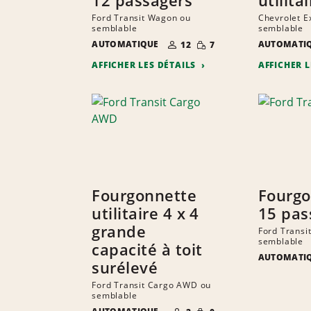
Ford Transit Wagon ou
Chevrolet E
semblable
semblable
NOMBRE DE
QUANTITÉ
AUTOMATIQUE
AUTOMATI
12
7
PERSONNES
RÉDUITE
AFFICHER LES DÉTAILS
AFFICHER 
Fourgonnette
Fourgo
utilitaire 4 x 4
15 pas
grande
Ford Transi
semblable
capacité à toit
AUTOMATI
surélevé
Ford Transit Cargo AWD ou
semblable
NOMBRE DE
QUANTITÉ