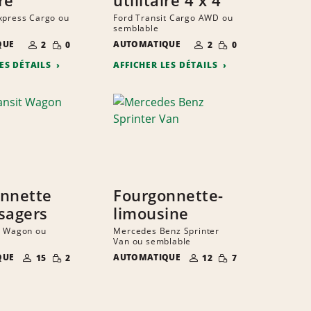
xpress Cargo ou
Ford Transit Cargo AWD ou
semblable
NOMBRE DE
QUANTITÉ
NOMBRE DE
QUANTITÉ
QUE
AUTOMATIQUE
2
0
2
0
PERSONNES
RÉDUITE
PERSONNES
RÉDUITE
LES DÉTAILS
AFFICHER LES DÉTAILS
nnette
Fourgonnette-
sagers
limousine
t Wagon ou
Mercedes Benz Sprinter
Van ou semblable
NOMBRE DE
QUANTITÉ
NOMBRE DE
QUANTITÉ
QUE
AUTOMATIQUE
15
2
12
7
PERSONNES
RÉDUITE
PERSONNES
RÉDUITE