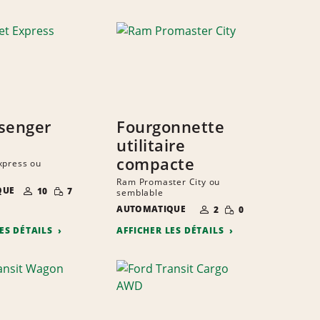
senger
Fourgonnette
utilitaire
compacte
xpress ou
Ram Promaster City ou
NOMBRE DE
QUANTITÉ
QUE
10
7
semblable
PERSONNES
RÉDUITE
NOMBRE DE
QUANTITÉ
AUTOMATIQUE
2
0
PERSONNES
RÉDUITE
LES DÉTAILS
AFFICHER LES DÉTAILS