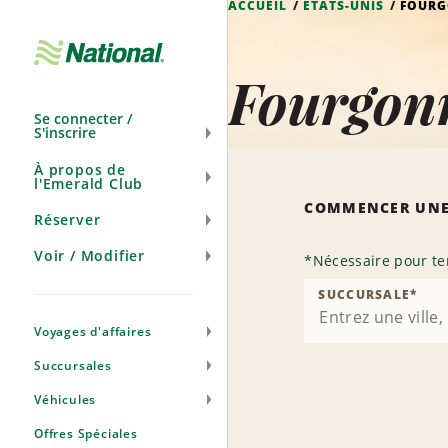
ACCUEIL
ÉTATS-UNIS
FOURG
Ignorer
la
navigation
Fourgonn
Se connecter /
S'inscrire
À propos de
l'Emerald Club
COMMENCER UNE
Réserver
Voir / Modifier
*
Nécessaire pour te
SUCCURSALE
*
Voyages d'affaires
Succursales
Véhicules
Offres Spéciales