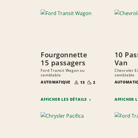
Fourgonnette
10 Pas
15 passagers
Van
Ford Transit Wagon ou
Chevrolet E
semblable
semblable
NOMBRE DE
QUANTITÉ
AUTOMATIQUE
AUTOMATI
15
2
PERSONNES
RÉDUITE
AFFICHER LES DÉTAILS
AFFICHER 