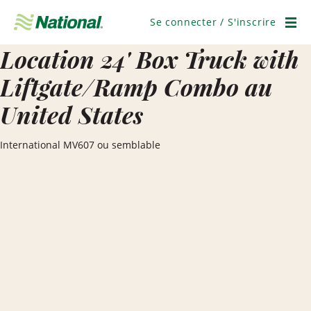
Ignorer
la
Se connecter / S'inscrire
navigation
Men
Location 24' Box Truck with
Liftgate/Ramp Combo au
United States
International MV607 ou semblable