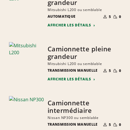
grandeur
Mitsubishi L200 ou semblable
NOMBRE DE
QUANTIT
AUTOMATIQUE
5
0
PERSONNES
RÉDUITE
AFFICHER LES DÉTAILS
Camionnette pleine
grandeur
Mitsubishi L200 ou semblable
NOMBRE DE
QUANTIT
TRANSMISSION MANUELLE
5
0
PERSONNES
RÉDUITE
AFFICHER LES DÉTAILS
Camionnette
intermédiaire
Nissan NP300 ou semblable
NOMBRE DE
QUANTIT
TRANSMISSION MANUELLE
5
0
PERSONNES
RÉDUITE