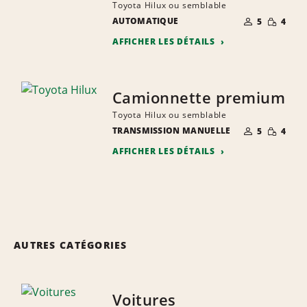
Toyota Hilux ou semblable
NOMBRE DE
QUANTIT
AUTOMATIQUE
5
4
PERSONNES
RÉDUITE
AFFICHER LES DÉTAILS
Camionnette premium
Toyota Hilux ou semblable
NOMBRE DE
QUANTIT
TRANSMISSION MANUELLE
5
4
PERSONNES
RÉDUITE
AFFICHER LES DÉTAILS
AUTRES CATÉGORIES
Voitures