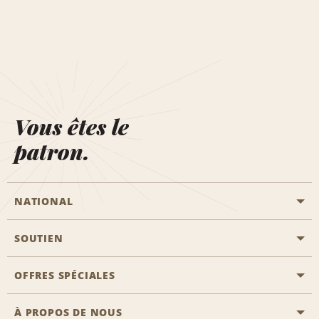
Vous êtes le
patron.
NATIONAL
SOUTIEN
Aviation générale
Emplacements Emerald Aisle
OFFRES SPÉCIALES
Clients ayant un handicap
Agents de voyage
Nous contacter
À PROPOS DE NOUS
Toutes les offres