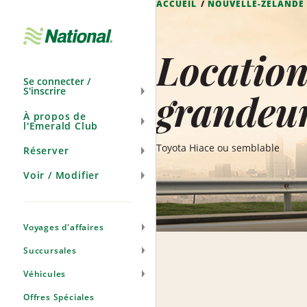
ACCUEIL
NOUVELLE-ZÉLANDE
Ignorer
la
navigation
Location
Se connecter /
S'inscrire
grandeur
À propos de
l'Emerald Club
Toyota Hiace ou semblable
Réserver
Voir / Modifier
Voyages d'affaires
Succursales
Véhicules
Offres Spéciales