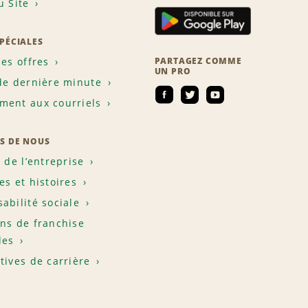
u Site
SPÉCIALES
les offres
PARTAGEZ COMME
UN PRO
de dernière minute
ent aux courriels
S DE NOUS
e de l’entreprise
es et histoires
abilité sociale
ns de franchise
les
tives de carrière