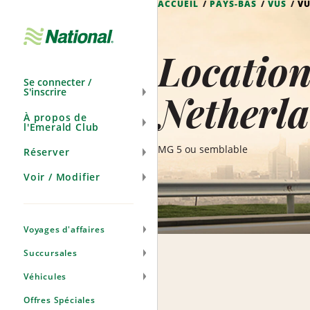
ACCUEIL
PAYS-BAS
VUS
VU
Ignorer
la
navigation
Location
Se connecter /
S'inscrire
Netherl
À propos de
l'Emerald Club
MG 5 ou semblable
Réserver
Voir / Modifier
Voyages d'affaires
Succursales
Véhicules
Offres Spéciales