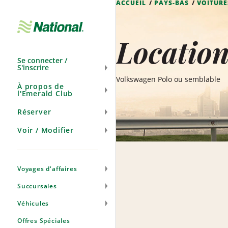
ACCUEIL
PAYS-BAS
VOITURE
Ignorer
la
navigation
Locatio
Se connecter /
S'inscrire
Volkswagen Polo ou semblable
À propos de
l'Emerald Club
Réserver
Voir / Modifier
Voyages d'affaires
Succursales
Véhicules
Offres Spéciales