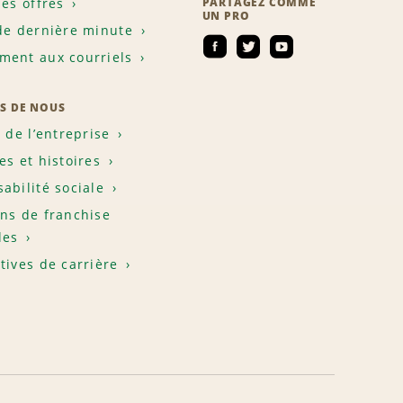
les offres
PARTAGEZ COMME
UN PRO
de dernière minute
ent aux courriels
S DE NOUS
e de l’entreprise
es et histoires
abilité sociale
ns de franchise
les
tives de carrière