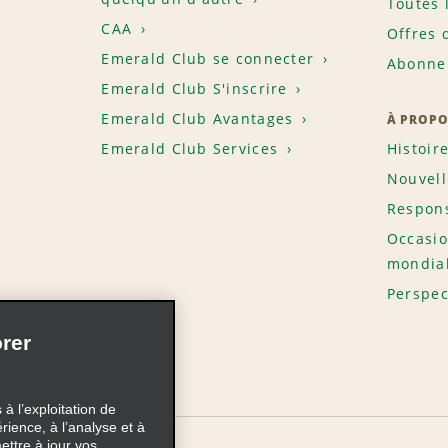
Toutes 
CAA
Offres 
Emerald Club se connecter
Abonnem
Emerald Club S'inscrire
Emerald Club Avantages
À PROPO
Emerald Club Services
Histoir
Nouvell
Respons
Occasio
mondia
Perspec
rer
à l’exploitation de
érience, à l’analyse et à
ettre à jour vos