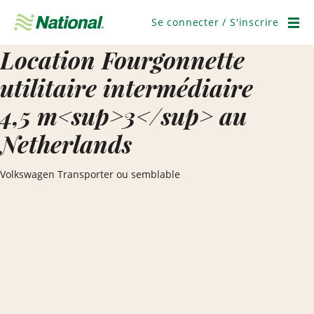
Ignorer
la
Se connecter / S'inscrire
navigation
Men
Location Fourgonnette
utilitaire intermédiaire
4,5 m<sup>3</sup> au
Netherlands
Volkswagen Transporter ou semblable