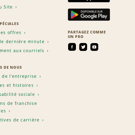
u Site
SPÉCIALES
les offres
PARTAGEZ COMME
UN PRO
de dernière minute
ent aux courriels
S DE NOUS
e de l’entreprise
es et histoires
abilité sociale
ns de franchise
les
tives de carrière