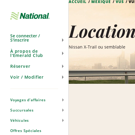
ACCUEIL
MEXIQUE
VUS
VU
Ignorer
la
navigation
Locatio
Se connecter /
S'inscrire
Nissan X-Trail ou semblable
À propos de
l'Emerald Club
Réserver
Voir / Modifier
Voyages d'affaires
Succursales
Véhicules
Offres Spéciales