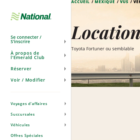
ACCUEIL
MEXIQUE
VUS
VE
Ignorer
la
navigation
Location
Se connecter /
S'inscrire
Toyota Fortuner ou semblable
À propos de
l'Emerald Club
Réserver
Voir / Modifier
Voyages d'affaires
Succursales
Véhicules
Offres Spéciales