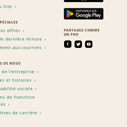
u Site
SPÉCIALES
les offres
PARTAGEZ COMME
UN PRO
de dernière minute
ent aux courriels
S DE NOUS
e de l’entreprise
es et histoires
abilité sociale
ns de franchise
les
tives de carrière