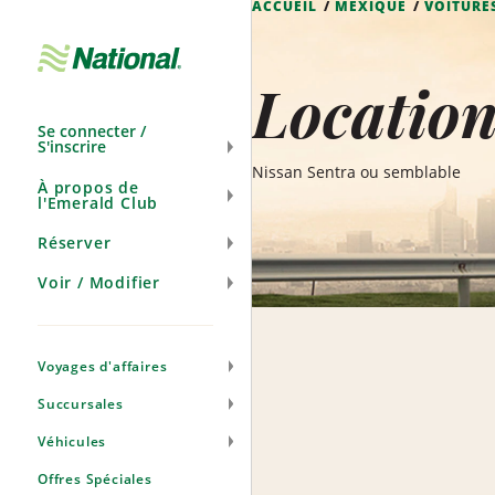
ACCUEIL
MEXIQUE
VOITURE
Ignorer
la
navigation
Locatio
Se connecter /
S'inscrire
Nissan Sentra ou semblable
À propos de
l'Emerald Club
Réserver
Voir / Modifier
Voyages d'affaires
Succursales
Véhicules
Offres Spéciales