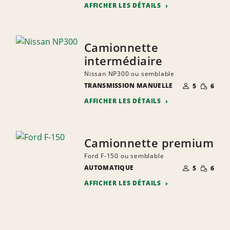
AFFICHER LES DÉTAILS
Camionnette
intermédiaire
Nissan NP300 ou semblable
NOMBRE DE
QUANTIT
TRANSMISSION MANUELLE
5
6
PERSONNES
RÉDUITE
AFFICHER LES DÉTAILS
Camionnette premium
Ford F-150 ou semblable
NOMBRE DE
QUANTIT
AUTOMATIQUE
5
6
PERSONNES
RÉDUITE
AFFICHER LES DÉTAILS