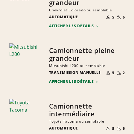
grandeur
Chevrolet Colorado ou semblable
NOMBRE DE
QUANTIT
AUTOMATIQUE
5
6
PERSONNES
RÉDUITE
AFFICHER LES DÉTAILS
Camionnette pleine
grandeur
Mitsubishi L200 ou semblable
NOMBRE DE
QUANTIT
TRANSMISSION MANUELLE
5
2
PERSONNES
RÉDUITE
AFFICHER LES DÉTAILS
Camionnette
intermédiaire
Toyota Tacoma ou semblable
NOMBRE DE
QUANTIT
AUTOMATIQUE
5
6
PERSONNES
RÉDUITE