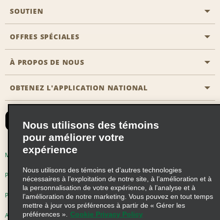
SOUTIEN
Aviation générale
Emplacements Emerald Aisle
OFFRES SPÉCIALES
Clients ayant un handicap
Agents de voyage
Nous contacter
À PROPOS DE NOUS
Toutes les offres
Programmes de récompenses pour partenaires
FAQ
Offres de dernière minute
OBTENEZ L'APPLICATION NATIONAL
Histoire de l’entreprise
Réserver un véhicule pour quelqu'un d'autre
Carte du Site
Abonnement aux courriels
Nouvelles et histoires
CAA
Nous utilisons des témoins
Responsabilité sociale
Emerald Club se connecter
pour améliorer votre
expérience
Occasions de franchise mondiales
Emerald Club S'inscrire
Modalités d'utilisation
Politique de confidentialité
Perspectives de carrière
Nous utilisons des témoins et d’autres technologies
Emerald Club Avantages
Politique sur les fichiers témoins
nécessaires à l’exploitation de notre site, à l’amélioration et à
la personnalisation de votre expérience, à l’analyse et à
Emerald Club Services
Pluriannuel d'accessibilité
Choix de confidentialité
l’amélioration de notre marketing. Vous pouvez en tout temps
mettre à jour vos préférences à partir de « Gérer les
préférences ».
Cookie Privacy Policy
AdChoices