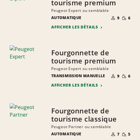
tourisme premium
Peugeot Expert ou semblable
NOMBRE DE
QUANTIT
AUTOMATIQUE
9
6
PERSONNES
RÉDUITE
AFFICHER LES DÉTAILS
Fourgonnette de
tourisme premium
Peugeot Expert ou semblable
NOMBRE DE
QUANTIT
TRANSMISSION MANUELLE
9
6
PERSONNES
RÉDUITE
AFFICHER LES DÉTAILS
Fourgonnette de
tourisme classique
Peugeot Partner ou semblable
NOMBRE DE
QUANTIT
AUTOMATIQUE
7
5
PERSONNES
RÉDUITE