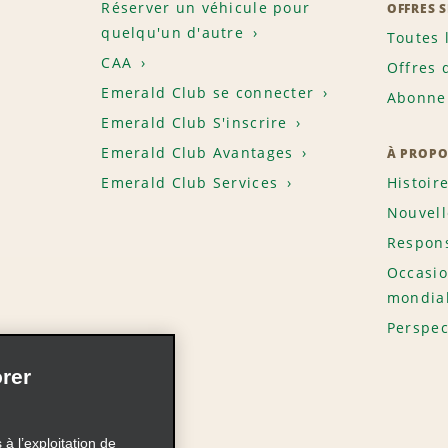
Réserver un véhicule pour
OFFRES 
quelqu'un d'autre
Toutes 
CAA
Offres 
Emerald Club se connecter
Abonnem
Emerald Club S'inscrire
Emerald Club Avantages
À PROPO
Emerald Club Services
Histoir
Nouvell
Respons
Occasio
mondia
Perspec
rer
à l’exploitation de