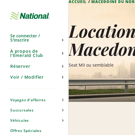
ACCUEIL
MACÉDOINE DU NO
Ignorer
la
navigation
Location
Se connecter /
S'inscrire
Macedon
À propos de
l'Emerald Club
Seat MII ou semblable
Réserver
Voir / Modifier
Voyages d'affaires
Succursales
Véhicules
Offres Spéciales