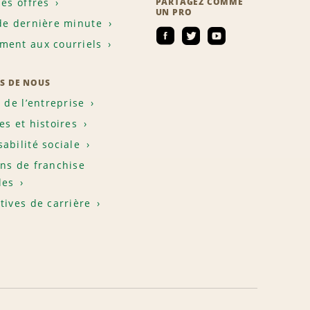
les offres
PARTAGEZ COMME
UN PRO
de dernière minute
ent aux courriels
S DE NOUS
e de l’entreprise
es et histoires
abilité sociale
ns de franchise
les
tives de carrière