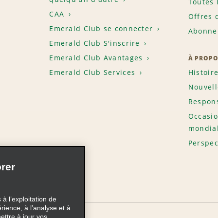
Toutes 
CAA
Offres 
Emerald Club se connecter
Abonnem
Emerald Club S'inscrire
Emerald Club Avantages
À PROPO
Emerald Club Services
Histoir
Nouvell
Respons
Occasio
mondia
Perspec
rer
à l’exploitation de
érience, à l’analyse et à
ettre à jour vos