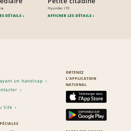
édiaire
Petite citadine
ia
Hyundai i10
ES DÉTAILS
AFFICHER LES DÉTAILS
OBTENEZ
L'APPLICATION
 ayant un handicap
NATIONAL
ntacter
u Site
SPÉCIALES