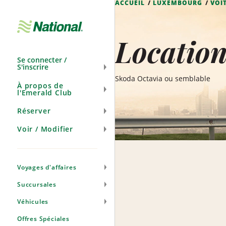
ACCUEIL
LUXEMBOURG
VOI
Ignorer
la
navigation
Locatio
Se connecter /
S'inscrire
Skoda Octavia ou semblable
À propos de
l'Emerald Club
Réserver
Voir / Modifier
Voyages d'affaires
Succursales
Véhicules
Offres Spéciales