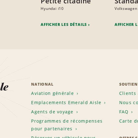
Petite citadine
Stand
Hyundai i10
Volkswagen
AFFICHER LES DÉTAILS
AFFICHER L
le
NATIONAL
SOUTIEN
Aviation générale
Clients
Emplacements Emerald Aisle
Nous co
Agents de voyage
FAQ
Programmes de récompenses
Carte d
pour partenaires
Réserver un véhicule pour