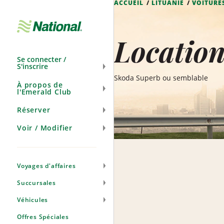
ACCUEIL
LITUANIE
VOITURE
Ignorer
la
navigation
Location
Se connecter /
S'inscrire
Skoda Superb ou semblable
À propos de
l'Emerald Club
Réserver
Voir / Modifier
Voyages d'affaires
Succursales
Véhicules
Offres Spéciales