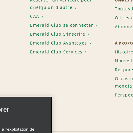
OFFRES 
quelqu'un d'autre
Toutes 
CAA
Offres 
Emerald Club se connecter
Abonnem
Emerald Club S'inscrire
Emerald Club Avantages
À PROPO
Emerald Club Services
Histoir
Nouvell
Respons
Occasio
mondia
Perspec
rer
à l’exploitation de