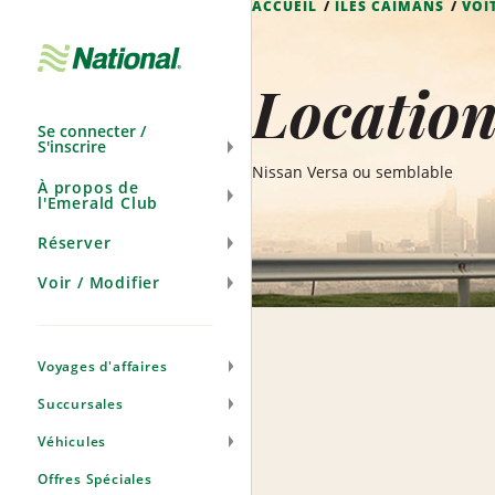
ACCUEIL
ÎLES CAÏMANS
VOI
Ignorer
la
navigation
Location
Se connecter /
S'inscrire
Nissan Versa ou semblable
À propos de
l'Emerald Club
Réserver
Voir / Modifier
Voyages d'affaires
Succursales
Véhicules
Offres Spéciales