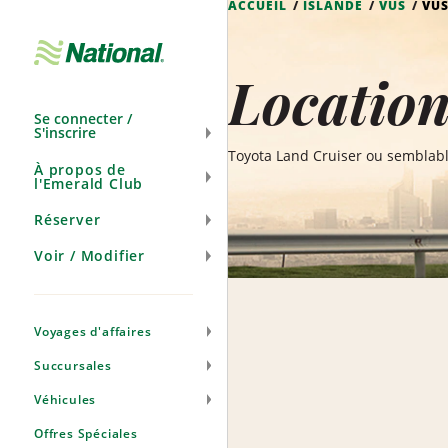
ACCUEIL
ISLANDE
VUS
VU
Ignorer
la
navigation
Locatio
Se connecter /
S'inscrire
Toyota Land Cruiser ou semblab
À propos de
l'Emerald Club
Réserver
Voir / Modifier
Voyages d'affaires
Succursales
Véhicules
Offres Spéciales