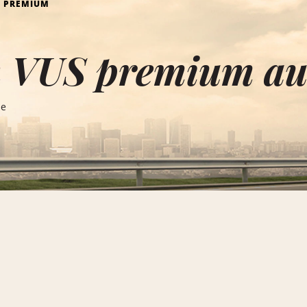
S PREMIUM
n VUS premium au
le