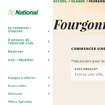
ACCUEIL
ISLANDE
FOURGON
Ignorer
la
navigation
Fourgonn
Se connecter /
S'inscrire
À propos de
l'Emerald Club
COMMENCER UNE
Réserver
Voir / Modifier
*
Nécessaire pour te
SUCCURSALE
*
Voyages d'affaires
Succursales
Véhicules
Offres Spéciales