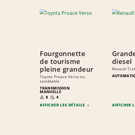
Fourgonnette
Grande
de tourisme
diesel
pleine grandeur
Renault Tra
AUTOMATI
Toyota Proace Verso ou
semblable
TRANSMISSION
MANUELLE
NOMBRE DE
QUANTITÉ
8
4
PERSONNES
RÉDUITE
AFFICHER LES DÉTAILS
AFFICHER 