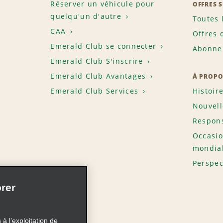
Réserver un véhicule pour
OFFRES 
quelqu'un d'autre
Toutes 
CAA
Offres 
Emerald Club se connecter
Abonnem
Emerald Club S'inscrire
Emerald Club Avantages
À PROPO
Emerald Club Services
Histoir
Nouvell
Respons
Occasio
mondia
Perspec
rer
à l’exploitation de