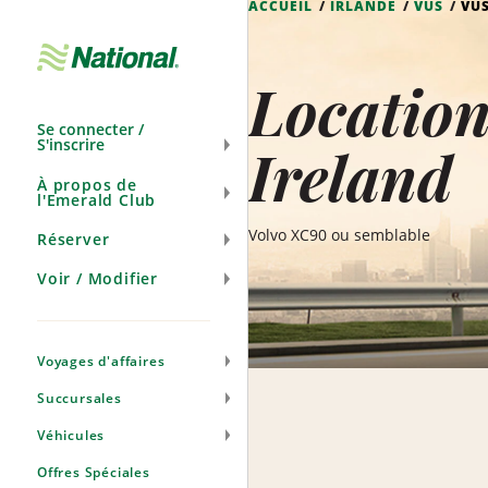
ACCUEIL
IRLANDE
VUS
VU
Ignorer
la
navigation
Locatio
Se connecter /
S'inscrire
Ireland
À propos de
l'Emerald Club
Volvo XC90 ou semblable
Réserver
Voir / Modifier
Voyages d'affaires
Succursales
Véhicules
Offres Spéciales