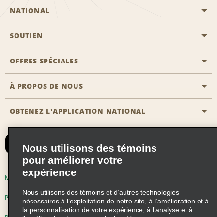
NATIONAL
SOUTIEN
Aviation générale
Emplacements Emerald Aisle
OFFRES SPÉCIALES
Clients ayant un handicap
Agents de voyage
Nous contacter
À PROPOS DE NOUS
Toutes les offres
Programmes de récompenses pour partenaires
FAQ
Offres de dernière minute
OBTENEZ L'APPLICATION NATIONAL
Histoire de l’entreprise
Réserver un véhicule pour quelqu'un d'autre
Carte du Site
Abonnement aux courriels
Nouvelles et histoires
CAA
Nous utilisons des témoins
Responsabilité sociale
Emerald Club se connecter
pour améliorer votre
expérience
Occasions de franchise mondiales
Emerald Club S'inscrire
Modalités d'utilisation
Politique de confidentialité
Perspectives de carrière
Nous utilisons des témoins et d’autres technologies
Emerald Club Avantages
Politique sur les fichiers témoins
nécessaires à l’exploitation de notre site, à l’amélioration et à
la personnalisation de votre expérience, à l’analyse et à
Emerald Club Services