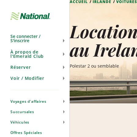
ACCUEIL
IRLANDE
VOITURE
Ignorer
la
navigation
Location
Se connecter /
S'inscrire
au Irela
À propos de
l'Emerald Club
Polestar 2 ou semblable
Réserver
Voir / Modifier
Voyages d'affaires
Succursales
Véhicules
Offres Spéciales