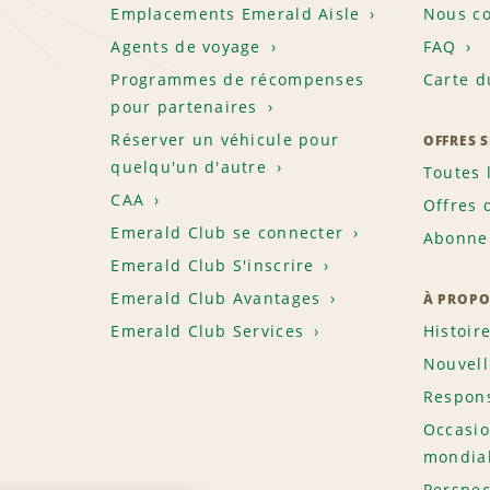
Emplacements Emerald Aisle
Nous co
Agents de voyage
FAQ
Programmes de récompenses
Carte d
pour partenaires
Réserver un véhicule pour
OFFRES 
quelqu'un d'autre
Toutes 
CAA
Offres 
Emerald Club se connecter
Abonnem
Emerald Club S'inscrire
Emerald Club Avantages
À PROPO
Emerald Club Services
Histoir
Nouvell
Respons
Occasio
mondia
Perspec