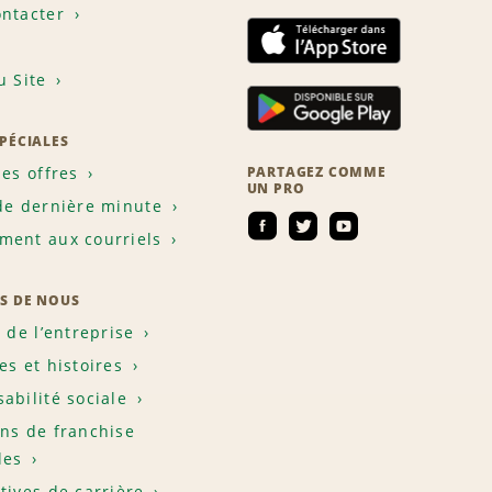
ntacter
u Site
SPÉCIALES
les offres
PARTAGEZ COMME
UN PRO
de dernière minute
ent aux courriels
S DE NOUS
e de l’entreprise
es et histoires
abilité sociale
ns de franchise
les
tives de carrière