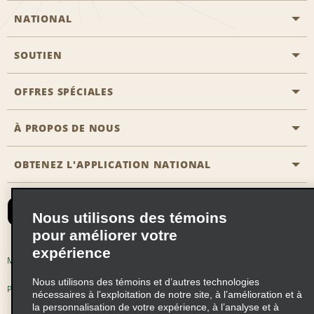
NATIONAL
SOUTIEN
Aviation générale
Emplacements Emerald Aisle
OFFRES SPÉCIALES
Clients ayant un handicap
Agents de voyage
Nous contacter
À PROPOS DE NOUS
Toutes les offres
Programmes de récompenses pour partenaires
FAQ
Offres de dernière minute
OBTENEZ L'APPLICATION NATIONAL
Histoire de l’entreprise
Réserver un véhicule pour quelqu'un d'autre
Carte du Site
Abonnement aux courriels
Nouvelles et histoires
CAA
Nous utilisons des témoins
Responsabilité sociale
Emerald Club se connecter
pour améliorer votre
expérience
Occasions de franchise mondiales
Emerald Club S'inscrire
Modalités d'utilisation
Politique de confidentialité
Perspectives de carrière
Nous utilisons des témoins et d’autres technologies
Emerald Club Avantages
Politique sur les fichiers témoins
nécessaires à l’exploitation de notre site, à l’amélioration et à
la personnalisation de votre expérience, à l’analyse et à