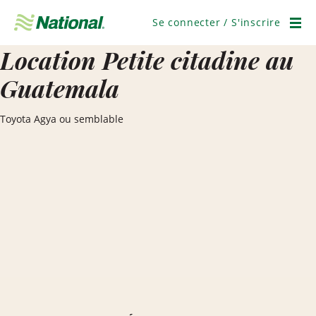
Ignorer
la
Se connecter / S'inscrire
navigation
Men
Location Petite citadine au
Guatemala
Toyota Agya ou semblable