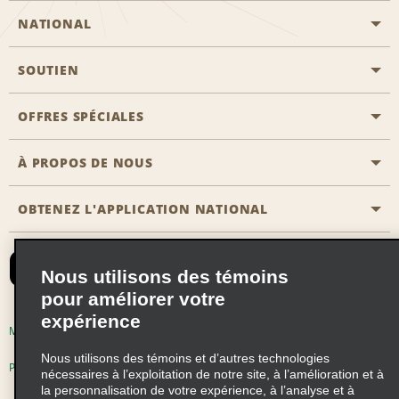
NATIONAL
SOUTIEN
Aviation générale
Emplacements Emerald Aisle
OFFRES SPÉCIALES
Clients ayant un handicap
Agents de voyage
Nous contacter
À PROPOS DE NOUS
Toutes les offres
Programmes de récompenses pour partenaires
FAQ
Offres de dernière minute
OBTENEZ L'APPLICATION NATIONAL
Histoire de l’entreprise
Réserver un véhicule pour quelqu'un d'autre
Carte du Site
Abonnement aux courriels
Nouvelles et histoires
CAA
Nous utilisons des témoins
Responsabilité sociale
Emerald Club se connecter
pour améliorer votre
expérience
Occasions de franchise mondiales
Emerald Club S'inscrire
Modalités d'utilisation
Politique de confidentialité
Perspectives de carrière
Nous utilisons des témoins et d’autres technologies
Emerald Club Avantages
Politique sur les fichiers témoins
nécessaires à l’exploitation de notre site, à l’amélioration et à
la personnalisation de votre expérience, à l’analyse et à