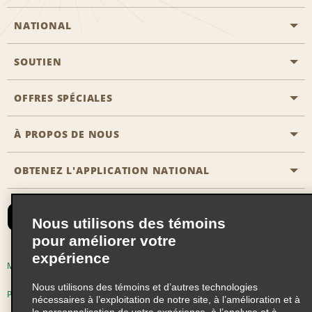
NATIONAL
SOUTIEN
Aviation générale
Emplacements Emerald Aisle
OFFRES SPÉCIALES
Clients ayant un handicap
Agents de voyage
Nous contacter
À PROPOS DE NOUS
Toutes les offres
Programmes de récompenses pour partenaires
FAQ
Offres de dernière minute
OBTENEZ L'APPLICATION NATIONAL
Histoire de l’entreprise
Réserver un véhicule pour quelqu'un d'autre
Carte du Site
Abonnement aux courriels
Nouvelles et histoires
CAA
Nous utilisons des témoins
Responsabilité sociale
Emerald Club se connecter
pour améliorer votre
expérience
Occasions de franchise mondiales
Emerald Club S'inscrire
Modalités d'utilisation
Politique de confidentialité
Perspectives de carrière
Nous utilisons des témoins et d’autres technologies
Emerald Club Avantages
Politique sur les fichiers témoins
nécessaires à l’exploitation de notre site, à l’amélioration et à