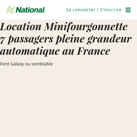
Ignorer
la
Se connecter / S'inscrire
navigation
Men
Location Minifourgonnette
7 passagers pleine grandeur
automatique au France
Ford Galaxy ou semblable