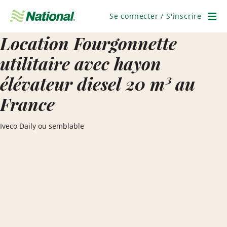
Ignorer
la
Se connecter / S'inscrire
navigation
Men
Location Fourgonnette
utilitaire avec hayon
élévateur diesel 20 m³ au
France
Iveco Daily ou semblable