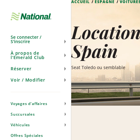
ACCUEIL
ESPAGNE
VOITURE
Ignorer
la
navigation
Location
Se connecter /
S'inscrire
Spain
À propos de
l'Emerald Club
Seat Toledo ou semblable
Réserver
Voir / Modifier
Voyages d'affaires
Succursales
Véhicules
Offres Spéciales