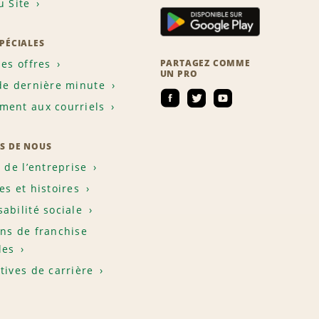
u Site
SPÉCIALES
les offres
PARTAGEZ COMME
UN PRO
de dernière minute
ent aux courriels
S DE NOUS
e de l’entreprise
es et histoires
abilité sociale
ns de franchise
les
tives de carrière