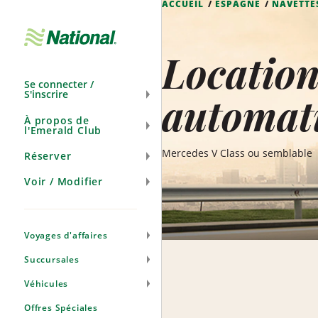
ACCUEIL
ESPAGNE
NAVETTE
Ignorer
la
navigation
Location
Se connecter /
S'inscrire
automat
À propos de
l'Emerald Club
Mercedes V Class ou semblable
Réserver
Voir / Modifier
Voyages d'affaires
Succursales
Véhicules
Offres Spéciales