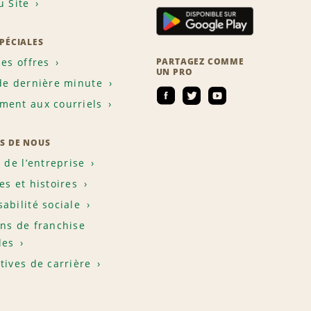
u Site
SPÉCIALES
les offres
PARTAGEZ COMME
UN PRO
de dernière minute
ent aux courriels
S DE NOUS
e de l’entreprise
es et histoires
abilité sociale
ns de franchise
les
tives de carrière