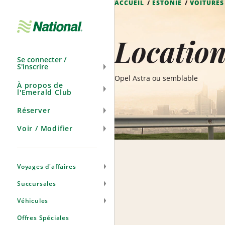
ACCUEIL
ESTONIE
VOITURES
Ignorer
la
navigation
Locatio
Se connecter /
S'inscrire
Opel Astra ou semblable
À propos de
l'Emerald Club
Réserver
Voir / Modifier
Voyages d'affaires
Succursales
Véhicules
Offres Spéciales