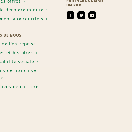
les offres
PARTAGEZ COMME
UN PRO
de dernière minute
ent aux courriels
S DE NOUS
e de l’entreprise
es et histoires
abilité sociale
ns de franchise
les
tives de carrière