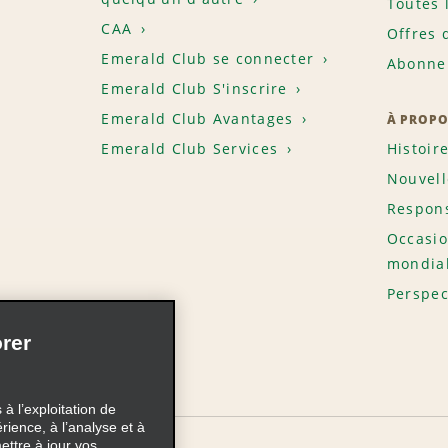
Toutes 
CAA
Offres 
Emerald Club se connecter
Abonnem
Emerald Club S'inscrire
Emerald Club Avantages
À PROPO
Emerald Club Services
Histoir
Nouvell
Respons
Occasio
mondia
Perspec
rer
à l’exploitation de
érience, à l’analyse et à
ettre à jour vos