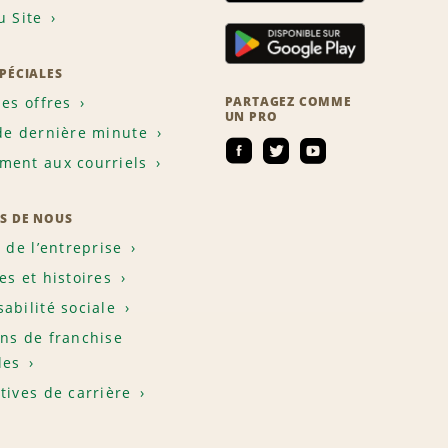
u Site
SPÉCIALES
les offres
PARTAGEZ COMME
UN PRO
de dernière minute
ent aux courriels
S DE NOUS
e de l’entreprise
es et histoires
abilité sociale
ns de franchise
les
tives de carrière