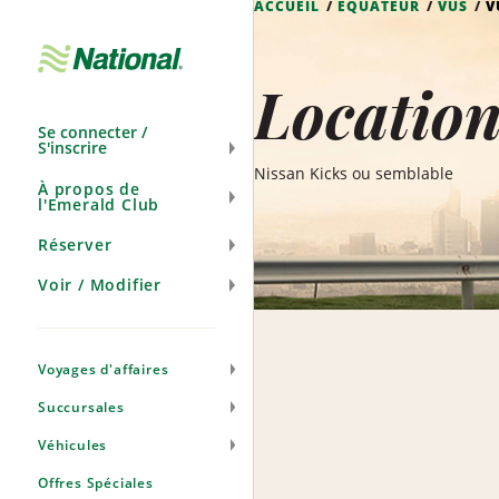
ACCUEIL
ÉQUATEUR
VUS
V
Ignorer
la
navigation
Location
Se connecter /
S'inscrire
Nissan Kicks ou semblable
À propos de
l'Emerald Club
Réserver
Voir / Modifier
Voyages d'affaires
Succursales
Véhicules
Offres Spéciales