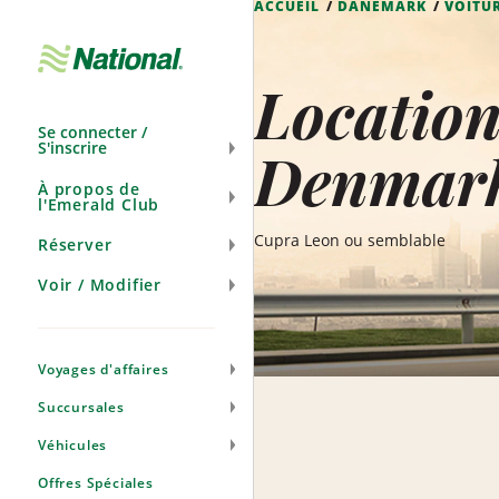
ACCUEIL
DANEMARK
VOITU
Ignorer
la
navigation
Location
Se connecter /
S'inscrire
Denmar
À propos de
l'Emerald Club
Cupra Leon ou semblable
Réserver
Voir / Modifier
Voyages d'affaires
Succursales
Véhicules
Offres Spéciales