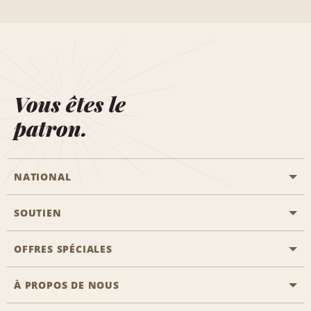
Vous êtes le
patron.
NATIONAL
SOUTIEN
Aviation générale
Emplacements Emerald Aisle
OFFRES SPÉCIALES
Clients ayant un handicap
Agents de voyage
Nous contacter
À PROPOS DE NOUS
Toutes les offres
Programmes de récompenses pour partenaires
FAQ