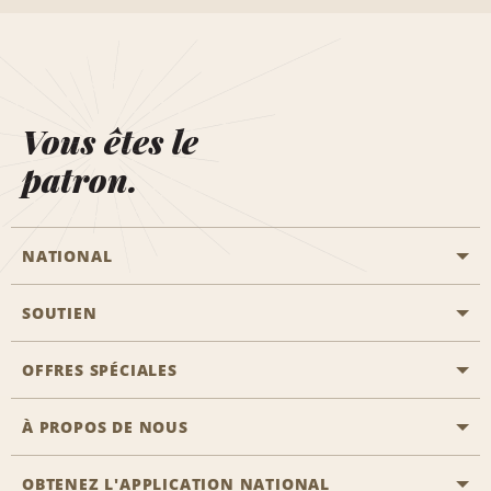
Vous êtes le
patron.
NATIONAL
SOUTIEN
Aviation générale
Emplacements Emerald Aisle
OFFRES SPÉCIALES
Clients ayant un handicap
Agents de voyage
Nous contacter
À PROPOS DE NOUS
Toutes les offres
Programmes de récompenses pour partenaires
FAQ
Offres de dernière minute
OBTENEZ L'APPLICATION NATIONAL
Histoire de l’entreprise