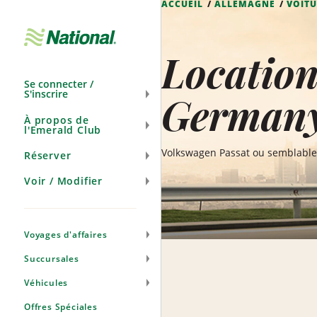
ACCUEIL
ALLEMAGNE
VOITU
Ignorer
la
navigation
Locatio
Se connecter /
S'inscrire
German
À propos de
l'Emerald Club
Volkswagen Passat ou semblabl
Réserver
Voir / Modifier
Voyages d'affaires
Succursales
Véhicules
Offres Spéciales