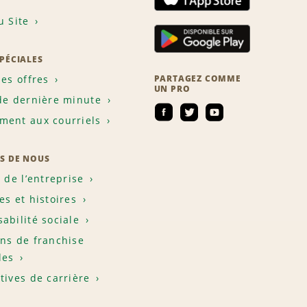
u Site
SPÉCIALES
les offres
PARTAGEZ COMME
UN PRO
de dernière minute
ent aux courriels
S DE NOUS
e de l’entreprise
es et histoires
abilité sociale
ns de franchise
les
tives de carrière