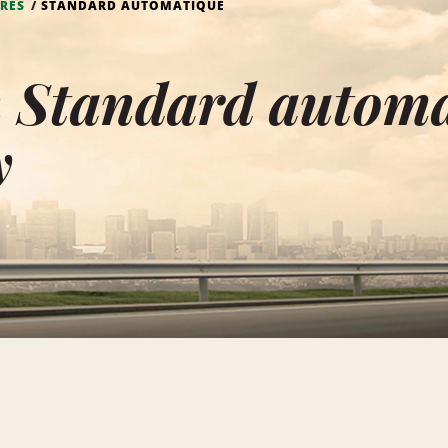
RES
STANDARD AUTOMATIQUE
n Standard automa
y
e