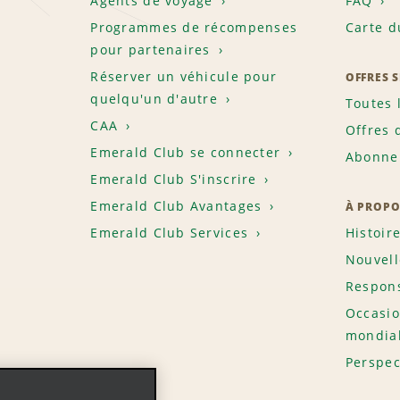
Agents de voyage
FAQ
Programmes de récompenses
Carte d
pour partenaires
Réserver un véhicule pour
OFFRES 
quelqu'un d'autre
Toutes 
CAA
Offres 
Emerald Club se connecter
Abonnem
Emerald Club S'inscrire
Emerald Club Avantages
À PROPO
Emerald Club Services
Histoir
Nouvell
Respons
Occasio
mondia
Perspec