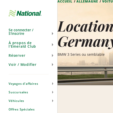
ACCUEIL
ALLEMAGNE
VOITU
Ignorer
la
navigation
Location
Se connecter /
S'inscrire
German
À propos de
l'Emerald Club
BMW 3 Series ou semblable
Réserver
Voir / Modifier
Voyages d'affaires
Succursales
Véhicules
Offres Spéciales