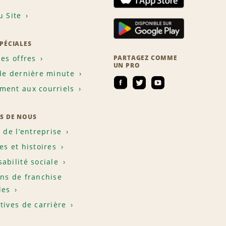
u Site
SPÉCIALES
les offres
PARTAGEZ COMME
UN PRO
de dernière minute
ent aux courriels
S DE NOUS
e de l’entreprise
es et histoires
abilité sociale
ns de franchise
les
tives de carrière