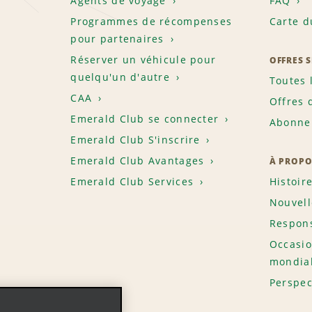
Agents de voyage
FAQ
Programmes de récompenses
Carte d
pour partenaires
Réserver un véhicule pour
OFFRES 
quelqu'un d'autre
Toutes 
CAA
Offres 
Emerald Club se connecter
Abonnem
Emerald Club S'inscrire
Emerald Club Avantages
À PROPO
Emerald Club Services
Histoir
Nouvell
Respons
Occasio
mondia
Perspec