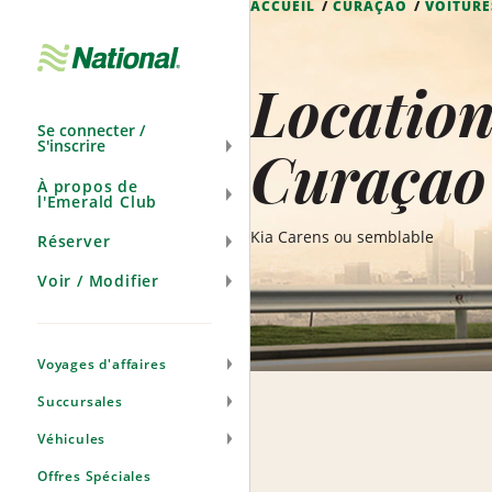
ACCUEIL
CURAÇAO
VOITURE
Ignorer
la
navigation
Location
Se connecter /
S'inscrire
Curaçao
À propos de
l'Emerald Club
Kia Carens ou semblable
Réserver
Voir / Modifier
Voyages d'affaires
Succursales
Véhicules
Offres Spéciales