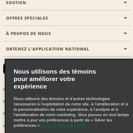
SOUTIEN
Aviation générale
Emplacements Emerald Aisle
OFFRES SPÉCIALES
Clients ayant un handicap
Agents de voyage
Nous contacter
À PROPOS DE NOUS
Toutes les offres
Programmes de récompenses pour partenaires
FAQ
Offres de dernière minute
OBTENEZ L'APPLICATION NATIONAL
Histoire de l’entreprise
Réserver un véhicule pour quelqu'un d'autre
Carte du Site
Abonnement aux courriels
Nouvelles et histoires
CAA
Nous utilisons des témoins
Responsabilité sociale
Emerald Club se connecter
pour améliorer votre
expérience
Occasions de franchise mondiales
Emerald Club S'inscrire
Modalités d'utilisation
Politique de confidentialité
Perspectives de carrière
Nous utilisons des témoins et d’autres technologies
Emerald Club Avantages
Politique sur les fichiers témoins
nécessaires à l’exploitation de notre site, à l’amélioration et à
la personnalisation de votre expérience, à l’analyse et à
Emerald Club Services
Pluriannuel d'accessibilité
Choix de confidentialité
l’amélioration de notre marketing. Vous pouvez en tout temps
mettre à jour vos préférences à partir de « Gérer les
préférences ».
Cookie Privacy Policy
AdChoices