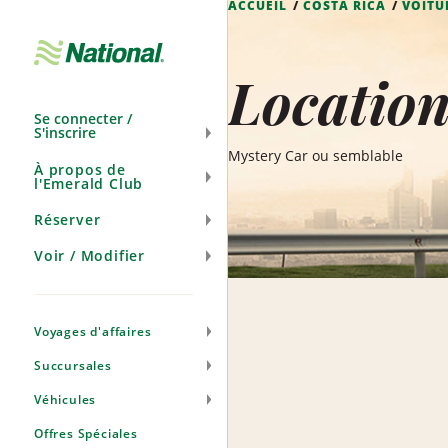
ACCUEIL
COSTA RICA
VOITU
Ignorer
la
navigation
Location
Se connecter /
S'inscrire
Mystery Car ou semblable
À propos de
l'Emerald Club
Réserver
Voir / Modifier
Voyages d'affaires
Succursales
Véhicules
Offres Spéciales