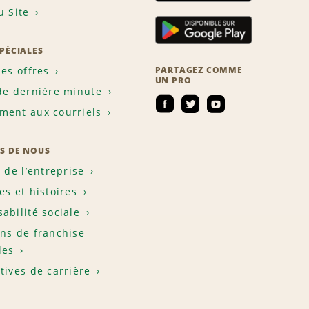
u Site
SPÉCIALES
les offres
PARTAGEZ COMME
UN PRO
de dernière minute
ent aux courriels
S DE NOUS
e de l’entreprise
es et histoires
abilité sociale
ns de franchise
les
tives de carrière