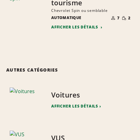
tourisme
Chevrolet Spin ou semblable
NOMBRE DE
QUANTIT
AUTOMATIQUE
7
2
PERSONNES
RÉDUITE
AFFICHER LES DÉTAILS
AUTRES CATÉGORIES
Voitures
AFFICHER LES DÉTAILS
VUS