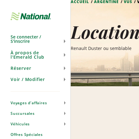
ACCUEIL
ARGENTINE
VUS
Ignorer
la
navigation
Location
Se connecter /
S'inscrire
Renault Duster ou semblable
À propos de
l'Emerald Club
Réserver
Voir / Modifier
Voyages d'affaires
Succursales
Véhicules
Offres Spéciales