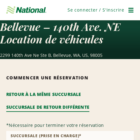
Ignorer
la
Se connecter / S'inscrire
navigation
Men
Bellevue – 140th Ave. NE
Location de véhicules
2299 140th Ave Ne Ste B, Bellevue, WA, US, 98005
COMMENCER UNE RÉSERVATION
RETOUR À LA MÊME SUCCURSALE
SUCCURSALE DE RETOUR DIFFÉRENTE
*
Nécessaire pour terminer votre réservation
SUCCURSALE (PRISE EN CHARGE)
*