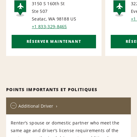
3150 S 160th St
32
Ste 507
Ev
AIRPORT
AI
Seatac, WA 98188
US
+1
+1 833-329-8465
RÉSERVER MAINTENANT
RÉS
POINTS IMPORTANTS ET POLITIQUES
Additional Driver
Renter’s spouse or domestic partner who meet the
same age and driver’s license requirements of the