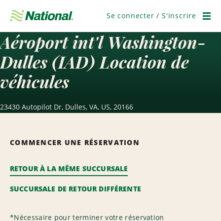
Ignorer
la
Se connecter / S'inscrire
navigation
Men
Aéroport int'l Washington-
Dulles (IAD) Location de
véhicules
23430 Autopilot Dr, Dulles, VA, US, 20166
COMMENCER UNE RÉSERVATION
RETOUR À LA MÊME SUCCURSALE
SUCCURSALE DE RETOUR DIFFÉRENTE
*
Nécessaire pour terminer votre réservation