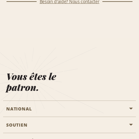
Besoin d'aide? Nous contacter
Vous êtes le
patron.
NATIONAL
SOUTIEN
Aviation générale
Emplacements Emerald Aisle