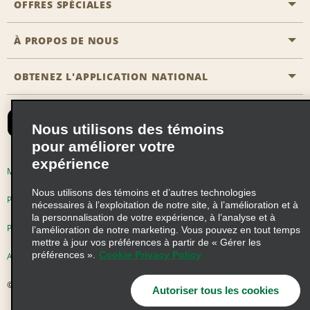
OFFRES SPÉCIALES
Clients ayant un handicap
Agents de voyage
Nous contacter
À PROPOS DE NOUS
Toutes les offres
Programmes de récompenses pour partenaires
FAQ
Offres de dernière minute
OBTENEZ L'APPLICATION NATIONAL
Histoire de l’entreprise
Réserver un véhicule pour quelqu'un d'autre
Carte du Site
Abonnement aux courriels
Nouvelles et histoires
CAA
Nous utilisons des témoins
Responsabilité sociale
Emerald Club se connecter
pour améliorer votre
Occasions de franchise mondiales
expérience
Emerald Club S'inscrire
Modalités d'utilisation
Politique de confidentialité
Perspectives de carrière
Nous utilisons des témoins et d’autres technologies
Emerald Club Avantages
Politique sur les fichiers témoins
nécessaires à l’exploitation de notre site, à l’amélioration et à
la personnalisation de votre expérience, à l’analyse et à
Emerald Club Services
Pluriannuel d'accessibilité
Choix de confidentialité
l’amélioration de notre marketing. Vous pouvez en tout temps
mettre à jour vos préférences à partir de « Gérer les
préférences ».
Cookie Privacy Policy
AdChoices
© 2026 Enterprise Holdings, Inc. Tous droits réservés
Autoriser tous les cookies