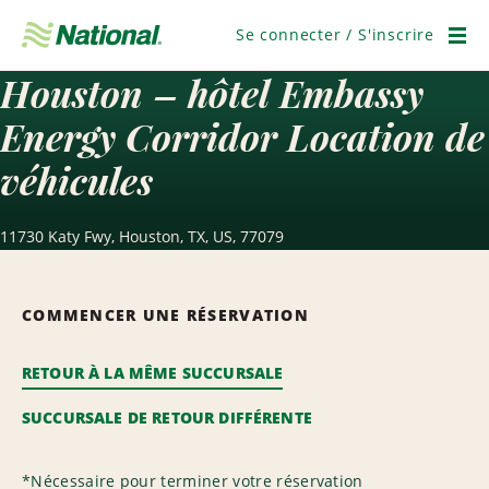
Ignorer
la
Se connecter / S'inscrire
navigation
Men
Houston – hôtel Embassy
Energy Corridor Location de
véhicules
11730 Katy Fwy, Houston, TX, US, 77079
COMMENCER UNE RÉSERVATION
RETOUR À LA MÊME SUCCURSALE
SUCCURSALE DE RETOUR DIFFÉRENTE
*
Nécessaire pour terminer votre réservation