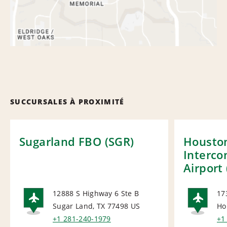
SUCCURSALES À PROXIMITÉ
Sugarland FBO (SGR)
Housto
Interco
Airport 
12888 S Highway 6 Ste B
17
Sugar Land, TX 77498
US
Ho
AIRPORT
AI
+1 281-240-1979
+1