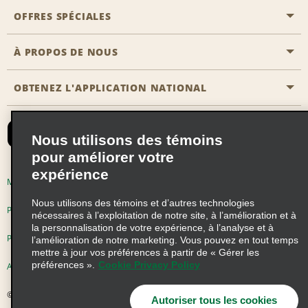
Emplacements Emerald Aisle
OFFRES SPÉCIALES
Clients ayant un handicap
Agents de voyage
Nous contacter
À PROPOS DE NOUS
Toutes les offres
Programmes de récompenses pour partenaires
FAQ
Offres de dernière minute
OBTENEZ L'APPLICATION NATIONAL
Histoire de l’entreprise
Réserver un véhicule pour quelqu'un d'autre
Carte du Site
Abonnement aux courriels
Nouvelles et histoires
CAA
Nous utilisons des témoins
Responsabilité sociale
Emerald Club se connecter
pour améliorer votre
Occasions de franchise mondiales
expérience
Emerald Club S'inscrire
Modalités d'utilisation
Politique de confidentialité
Perspectives de carrière
Nous utilisons des témoins et d’autres technologies
Emerald Club Avantages
Politique sur les fichiers témoins
nécessaires à l’exploitation de notre site, à l’amélioration et à
la personnalisation de votre expérience, à l’analyse et à
Emerald Club Services
Pluriannuel d'accessibilité
Choix de confidentialité
l’amélioration de notre marketing. Vous pouvez en tout temps
mettre à jour vos préférences à partir de « Gérer les
préférences ».
Cookie Privacy Policy
AdChoices
© 2026 Enterprise Holdings, Inc. Tous droits réservés
Autoriser tous les cookies