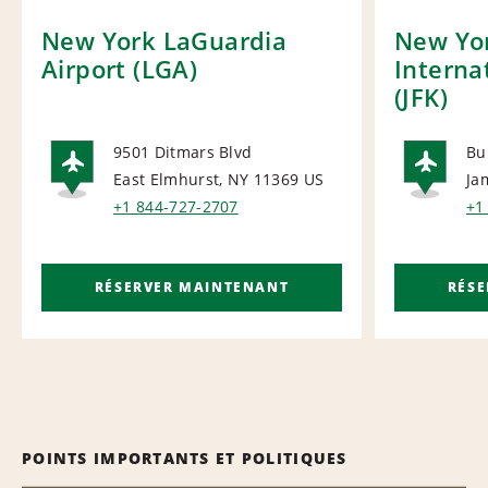
New York LaGuardia
New Yor
Airport (LGA)
Interna
(JFK)
9501 Ditmars Blvd
Bu
East Elmhurst, NY 11369
US
Ja
AIRPORT
AI
+1 844-727-2707
+1
RÉSERVER MAINTENANT
RÉS
POINTS IMPORTANTS ET POLITIQUES