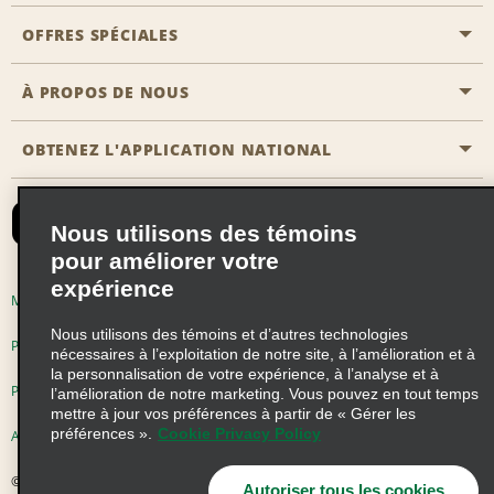
Emplacements Emerald Aisle
OFFRES SPÉCIALES
Clients ayant un handicap
Agents de voyage
Nous contacter
À PROPOS DE NOUS
Toutes les offres
Programmes de récompenses pour partenaires
FAQ
Offres de dernière minute
OBTENEZ L'APPLICATION NATIONAL
Histoire de l’entreprise
Réserver un véhicule pour quelqu'un d'autre
Carte du Site
Abonnement aux courriels
Nouvelles et histoires
CAA
Nous utilisons des témoins
Responsabilité sociale
Emerald Club se connecter
pour améliorer votre
Occasions de franchise mondiales
expérience
Emerald Club S'inscrire
Modalités d'utilisation
Politique de confidentialité
Perspectives de carrière
Nous utilisons des témoins et d’autres technologies
Emerald Club Avantages
Politique sur les fichiers témoins
nécessaires à l’exploitation de notre site, à l’amélioration et à
la personnalisation de votre expérience, à l’analyse et à
Emerald Club Services
Pluriannuel d'accessibilité
Choix de confidentialité
l’amélioration de notre marketing. Vous pouvez en tout temps
mettre à jour vos préférences à partir de « Gérer les
préférences ».
Cookie Privacy Policy
AdChoices
© 2026 Enterprise Holdings, Inc. Tous droits réservés
Autoriser tous les cookies